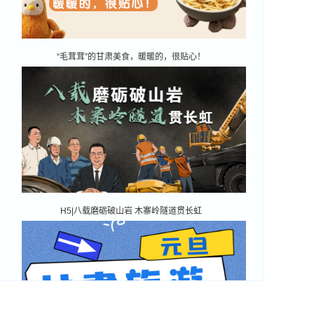
“毛茸茸”的甘肃美食，暖暖的，很贴心！
H5|八载磨砺破山岩 木寨岭隧道贯长虹