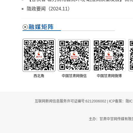
推进营商环境全面提升
陇政要闻（2024.11）
西北角
中国甘肃网微信
中国甘肃网微博
互联网新闻信息服务许可证编号:6212006002 | ICP备案：陇I
主办：甘肃中甘网传媒有限责任公