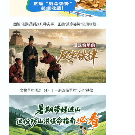
图解|汛期遇到这几种灾害，正确“逃命姿势”必须收藏！
文物里的法治（4）丨一册汉简里的“反坐”铁律