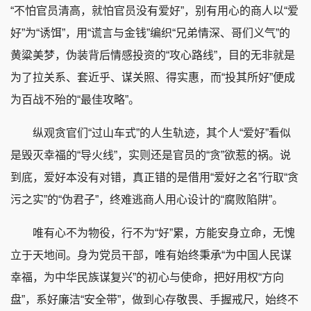
“不怕官员清高，就怕官员没有爱好”，别有用心的商人以“爱
好”为“诱饵”，用“谎言与金钱”编织“兄弟情深、哥们义气”的
黄粱美梦，伪装背后情感投资的“攻心路线”，目的无非就是
为了拉关系、套近乎、谋关照、得实惠，而“投其所好”便成
为百战不殆的“最佳攻略”。
纵观贪官们“过山车式”的人生轨迹，其个人“爱好”看似
是毁灭幸福的“导火线”，实则还是官员的“贪”欲惹的祸。说
到底，爱好本没有对错，真正错的是借用“爱好之名”行取“贪
污之实”的“伪君子”，终难逃商人用心设计的“腐败陷阱”。
唯有心不为物役，行不为“好”累，方能安身立命，无愧
立于天地间。身为党员干部，唯有始终秉承“为中国人民谋
幸福，为中华民族谋复兴”的初心与使命，把好用权“方向
盘”，系好廉洁“安全带”，做到心存敬畏、手握戒尺，始终不