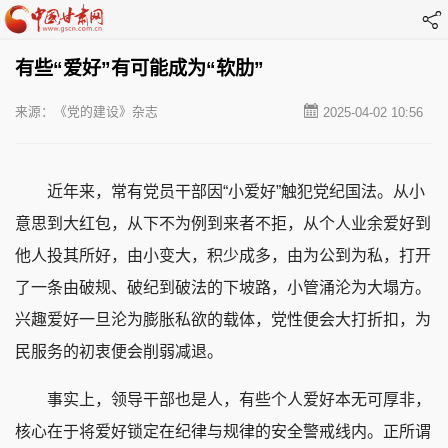
有些“爱好”有可能成为“软肋”
来源：《党的建设》杂志
2025-04-02 10:56
近年来，常有党员干部因“小爱好”触犯党纪国法。从小
意思到大红包，从下不为例到来者不拒，从个人业余爱好到
他人投其所好，由小变大，积少成多，由为公到为私，打开
了一条由破规、破纪到破法的下坡路，小管涌沦为大塌方。
兴趣爱好一旦沦为膨胀私欲的载体，党性便会大打折扣，为
民服务的初衷便会削弱减退。
事实上，领导干部也是人，有些个人爱好本无可厚非，
核心在于将爱好锁定在纪律与规律的安全警戒线内。正所谓