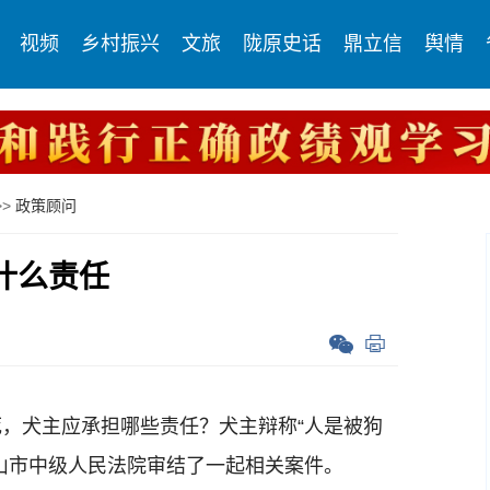
视频
乡村振兴
文旅
陇原史话
鼎立信
舆情
>>
政策顾问
什么责任
犬主应承担哪些责任？犬主辩称“人是被狗
山市中级人民法院审结了一起相关案件。