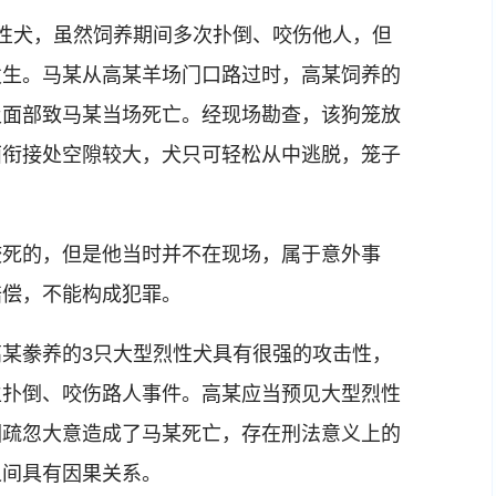
犬，虽然饲养期间多次扑倒、咬伤他人，但
发生。马某从高某羊场门口路过时，高某饲养的
及面部致马某当场死亡。经现场勘查，该狗笼放
面衔接处空隙较大，犬只可轻松从中逃脱，笼子
死的，但是他当时并不在现场，属于意外事
赔偿，不能构成犯罪。
豢养的3只大型烈性犬具有很强的攻击性，
生扑倒、咬伤路人事件。高某应当预见大型烈性
因疏忽大意造成了马某死亡，存在刑法意义上的
之间具有因果关系。