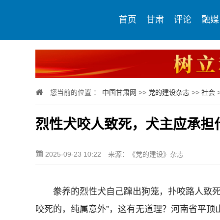
首页
甘肃
评论
融媒
您当前的位置 ：
中国甘肃网
>>
党的建设杂志
>>
社会
烈性犬咬人致死，犬主应承担
2025-09-23 10:22
来源：《党的建设》杂志
豢养的烈性犬自己蹿出狗笼，扑咬路人致死，
咬死的，纯属意外”，这有无道理？河南省平顶