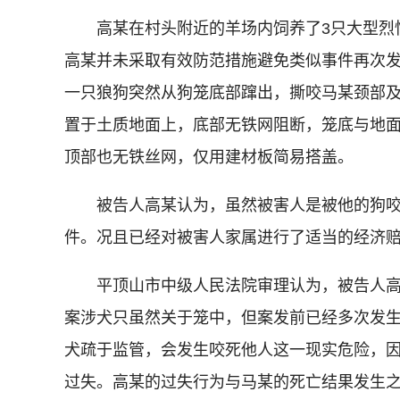
高某在村头附近的羊场内饲养了3只大型烈性
高某并未采取有效防范措施避免类似事件再次
一只狼狗突然从狗笼底部蹿出，撕咬马某颈部
置于土质地面上，底部无铁网阻断，笼底与地
顶部也无铁丝网，仅用建材板简易搭盖。
被告人高某认为，虽然被害人是被他的狗咬
件。况且已经对被害人家属进行了适当的经济
平顶山市中级人民法院审理认为，被告人高某
案涉犬只虽然关于笼中，但案发前已经多次发
犬疏于监管，会发生咬死他人这一现实危险，
过失。高某的过失行为与马某的死亡结果发生