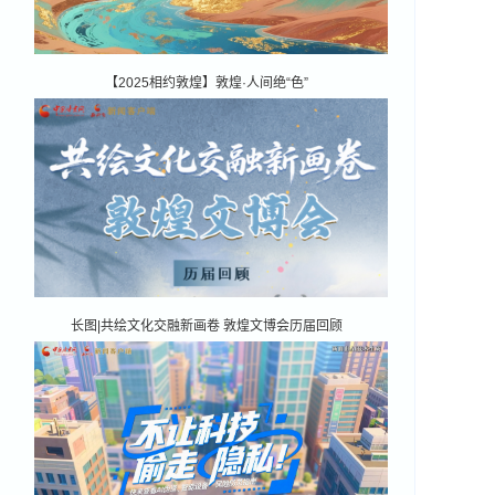
【2025相约敦煌】敦煌·人间绝“色”
长图|共绘文化交融新画卷 敦煌文博会历届回顾