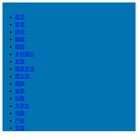
首页
甘肃
评论
融媒
视频
乡村振兴
文旅
陇原史话
鼎立信
舆情
省情
科教
大学生
书画
产经
专题