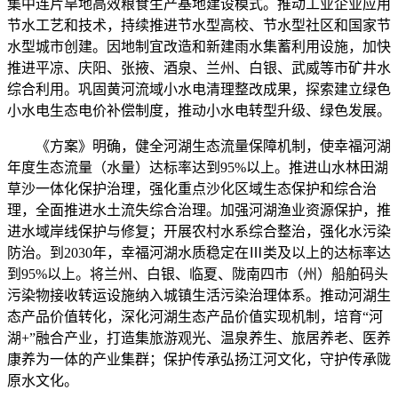
集中连片旱地高效粮食生产基地建设模式。推动工业企业应用
节水工艺和技术，持续推进节水型高校、节水型社区和国家节
水型城市创建。因地制宜改造和新建雨水集蓄利用设施，加快
推进平凉、庆阳、张掖、酒泉、兰州、白银、武威等市矿井水
综合利用。巩固黄河流域小水电清理整改成果，探索建立绿色
小水电生态电价补偿制度，推动小水电转型升级、绿色发展。
《方案》明确，健全河湖生态流量保障机制，使幸福河湖
年度生态流量（水量）达标率达到95%以上。推进山水林田湖
草沙一体化保护治理，强化重点沙化区域生态保护和综合治
理，全面推进水土流失综合治理。加强河湖渔业资源保护，推
进水域岸线保护与修复；开展农村水系综合整治，强化水污染
防治。到2030年，幸福河湖水质稳定在Ⅲ类及以上的达标率达
到95%以上。将兰州、白银、临夏、陇南四市（州）船舶码头
污染物接收转运设施纳入城镇生活污染治理体系。推动河湖生
态产品价值转化，深化河湖生态产品价值实现机制，培育“河
湖+”融合产业，打造集旅游观光、温泉养生、旅居养老、医养
康养为一体的产业集群；保护传承弘扬江河文化，守护传承陇
原水文化。