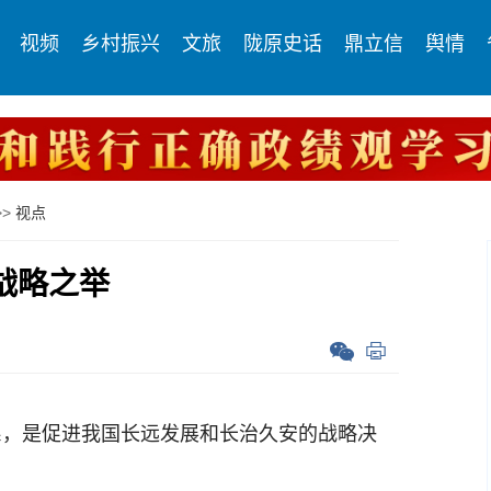
视频
乡村振兴
文旅
陇原史话
鼎立信
舆情
>>
视点
战略之举
，是促进我国长远发展和长治久安的战略决