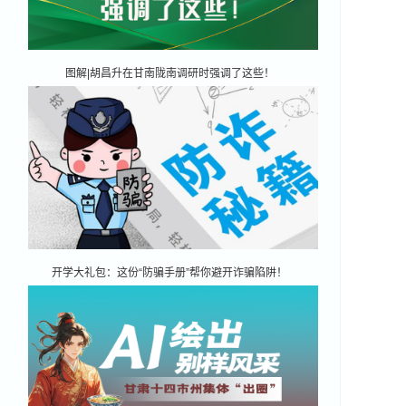
图解|胡昌升在甘南陇南调研时强调了这些！
开学大礼包：这份“防骗手册”帮你避开诈骗陷阱！