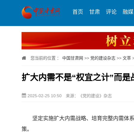
首页
甘肃
评论
融媒
您当前的位置 ：
中国甘肃网
>>
党的建设杂志
>>
文萃
扩大内需不是“权宜之计”而是
2025-02-25 10:50
来源：《党的建设》杂志
坚定实施扩大内需战略、培育完整内需体系
策。